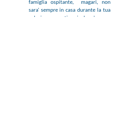
famiglia ospitante, magari, non
sara' sempre in casa durante la tua
colazione ma ti spieghera' come
potrai prepararti la colazione.
PER MAGGIORI INFORMAZIONI
SERVIZIO