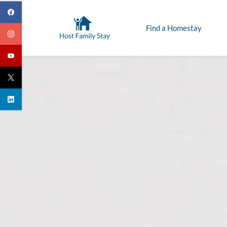
Skip
to
Find a Homestay
main
content