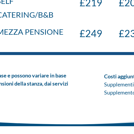
SELF
£219
£
2
CATERING/B&B
MEZZA PENSIONE
£249
£2
base e possono variare in base
Costi aggiun
sioni della stanza, dai servizi
Supplementi 
Supplemento 