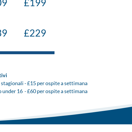
09
£199
39
£229
tivi
stagionali - £15 per ospite a settimana
under 16 - £60 per ospite a settimana