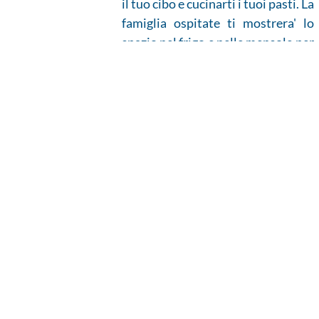
il tuo cibo e cucinarti i tuoi pasti. La
famiglia ospitate ti mostrera' lo
spazio nel frigo e nelle mensole per
i tuoi alimenti.