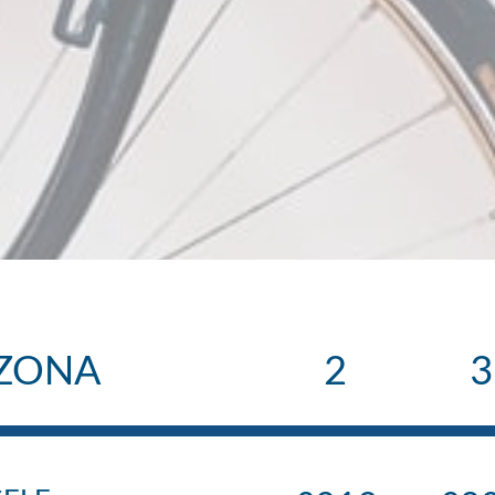
ZONA
2
3