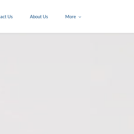
act Us
About Us
More